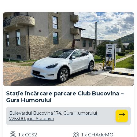
Stație încărcare parcare Club Bucovina –
Gura Humorului
Bulevardul Bucovina 174, Gura Humorului
725300, jud. Suceava
1 x CCS2
1 x CHAdeMO