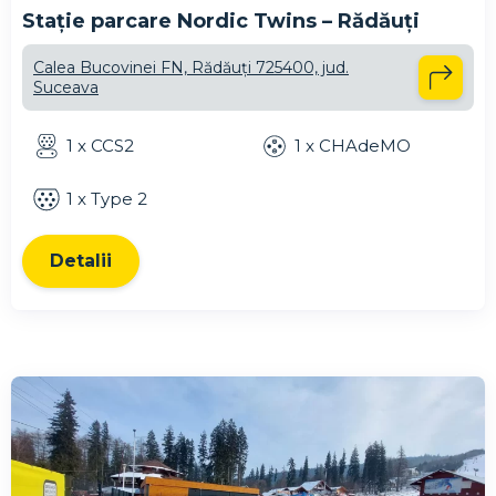
Stație parcare Nordic Twins – Rădăuți
Calea Bucovinei FN, Rădăuți 725400, jud.
Suceava
1 x CCS2
1 x CHAdeMO
1 x Type 2
Detalii