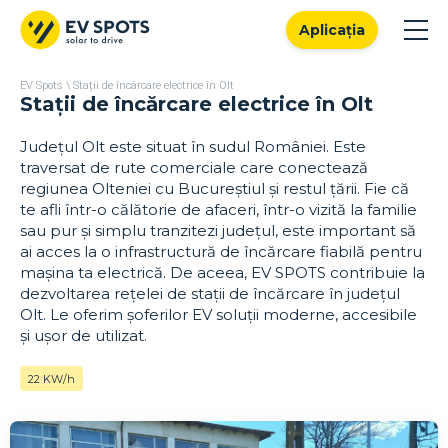
Aplicația
EV Spots
\
Stații de încărcare electrice în Olt
Stații de încărcare electrice în Olt
Județul Olt este situat în sudul României. Este
traversat de rute comerciale care conectează
regiunea Olteniei cu Bucureștiul și restul țării. Fie că
te afli într-o călătorie de afaceri, într-o vizită la familie
sau pur și simplu tranzitezi județul, este important să
ai acces la o infrastructură de încărcare fiabilă pentru
mașina ta electrică. De aceea, EV SPOTS contribuie la
dezvoltarea rețelei de stații de încărcare în județul
Olt. Le oferim șoferilor EV soluții moderne, accesibile
și ușor de utilizat.
22 KW/h