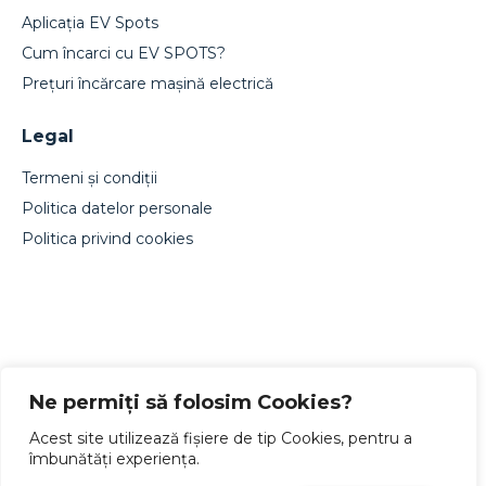
Aplicația EV Spots
Cum încarci cu EV SPOTS?
Prețuri încărcare mașină electrică
Legal
Termeni și condiții
Politica datelor personale
Politica privind cookies
Designed by Live Design
Ne permiți să folosim Cookies?
Acest site utilizează fișiere de tip Cookies, pentru a
îmbunătăți experiența.