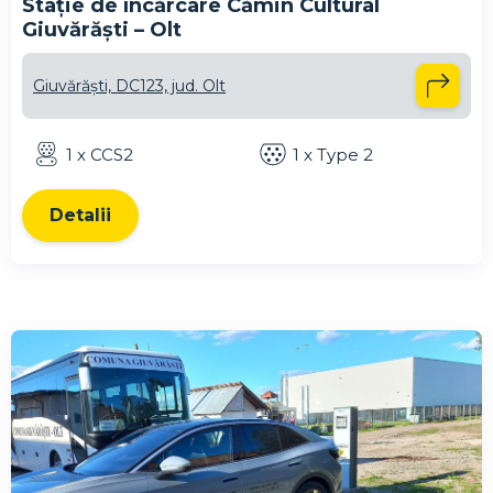
Stație de încărcare Cămin Cultural
Giuvărăști – Olt
Giuvărăşti, DC123, jud. Olt
1 x CCS2
1 x Type 2
Detalii