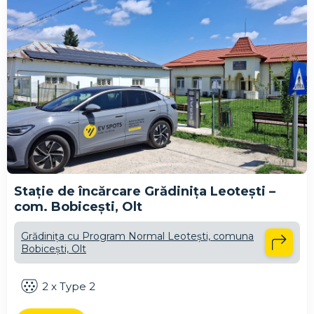
Stație de încărcare Grădinița Leotești –
com. Bobicești, Olt
Grădinița cu Program Normal Leotești, comuna
Bobicești, Olt
2 x Type 2