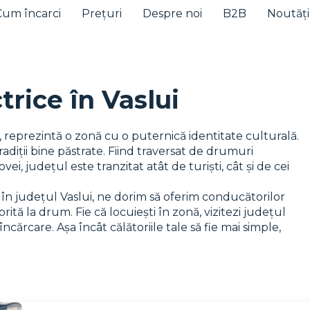
Cum încarci
Prețuri
Despre noi
B2B
Noutăți
trice în Vaslui
i, reprezintă o zonă cu o puternică identitate culturală.
diții bine păstrate. Fiind traversat de drumuri
i, județul este tranzitat atât de turiști, cât și de cei
 în județul Vaslui, ne dorim să oferim conducătorilor
orită la drum. Fie că locuiești în zonă, vizitezi județul
încărcare. Așa încât călătoriile tale să fie mai simple,