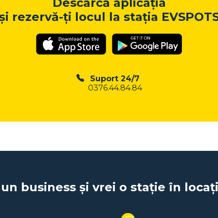
Descarcă aplicația
și rezervă-ți locul la stația EVSPOT
Suport 24/7
0376.44.84.84
 un business și vrei o stație în locaț