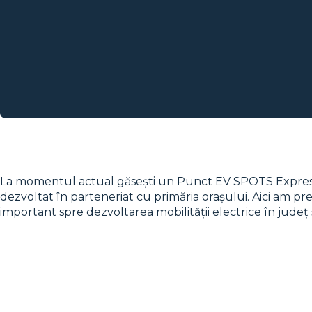
La momentul actual găsești un Punct EV SPOTS Express în
dezvoltat în parteneriat cu primăria orașului. Aici am pre
important spre dezvoltarea mobilității electrice în județ 