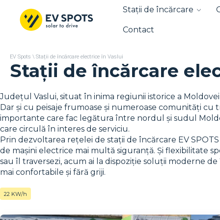
Stații de încărcare
Contact
EV Spots
\
Stații de încărcare electrice în Vaslui
Stații de încărcare elec
Județul Vaslui, situat în inima regiunii istorice a Moldove
Dar și cu peisaje frumoase și numeroase comunități cu tra
importante care fac legătura între nordul și sudul Moldove
care circulă în interes de serviciu.
Prin dezvoltarea rețelei de stații de încărcare EV SPOTS
de mașini electrice mai multă siguranță. Și flexibilitate sp
sau îl traversezi, acum ai la dispoziție soluții moderne de 
mai confortabile și fără griji.
22 KW/h