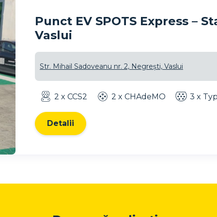
Punct EV SPOTS Express – Staț
Vaslui
Str. Mihail Sadoveanu nr. 2, Negrești, Vaslui
2 x CCS2
2 x CHAdeMO
3 x Ty
Detalii