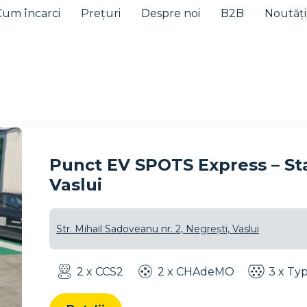
Cum încarci
Prețuri
Despre noi
B2B
Noutăți
Punct EV SPOTS Express – Staț
Vaslui
Str. Mihail Sadoveanu nr. 2, Negrești, Vaslui
2 x CCS2
2 x CHAdeMO
3 x Ty