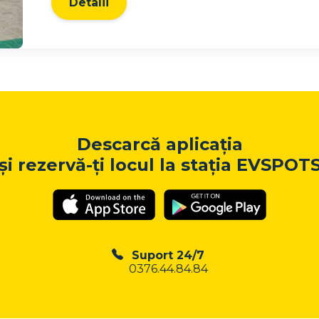
Detalii
Descarcă aplicația
și rezervă-ți locul la stația EVSPOT
Suport 24/7
0376.44.84.84