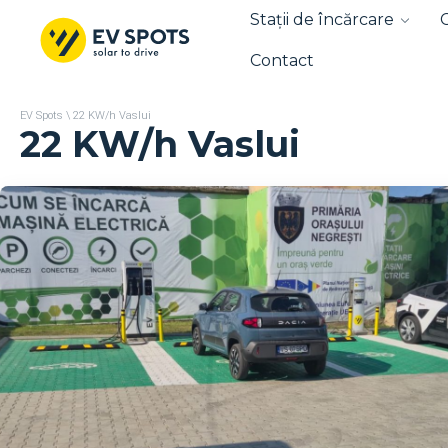
Stații de încărcare
Contact
EV Spots
\
22 KW/h Vaslui
22 KW/h Vaslui