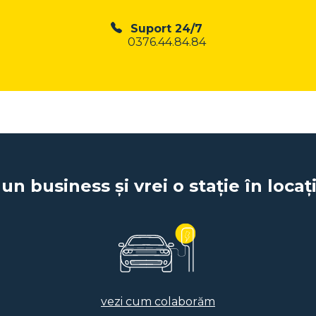
Suport 24/7
0376.44.84.84
 un business și vrei o stație în locaț
vezi cum colaborăm