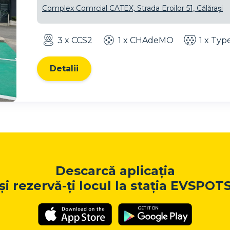
Complex Comrcial CATEX, Strada Eroilor 51, Călărași
3 x CCS2
1 x CHAdeMO
1 x Typ
Detalii
Descarcă aplicația
și rezervă-ți locul la stația EVSPOT