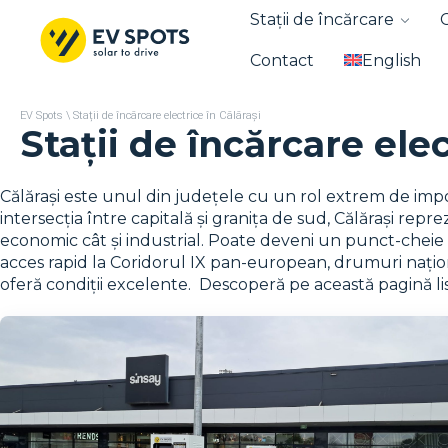
Stații de încărcare
Contact
English
EV Spots
\
Stații de încărcare electrice în Călărași
Stații de încărcare elec
Călărași este unul din județele cu un rol extrem de imp
intersecția între capitală și granița de sud, Călărași re
economic cât și industrial. Poate deveni un punct-cheie 
acces rapid la Coridorul IX pan-european, drumuri națion
oferă condiții excelente. Descoperă pe această pagină list