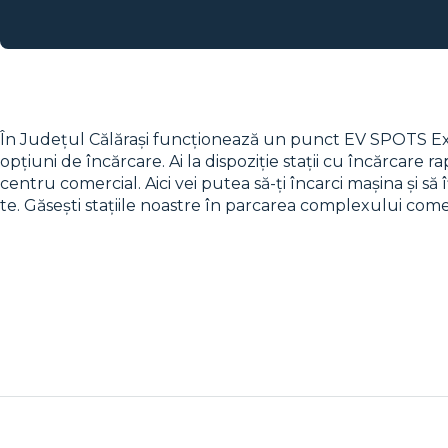
În Județul Călărași funcționează un punct EV SPOTS Expre
opțiuni de încărcare. Ai la dispoziție stații cu încărcare r
centru comercial. Aici vei putea să-ți încarci mașina și 
te. Găsești stațiile noastre în parcarea complexului comer