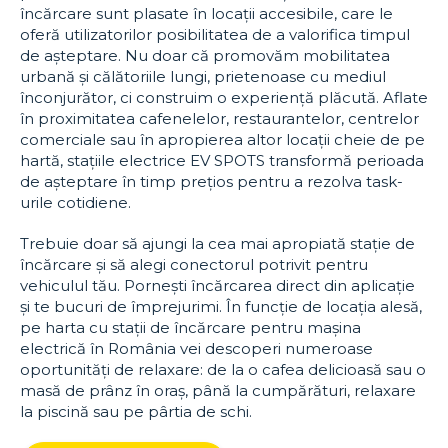
încărcare sunt plasate în locații accesibile, care le
oferă utilizatorilor posibilitatea de a valorifica timpul
de așteptare. Nu doar că promovăm mobilitatea
urbană și călătoriile lungi, prietenoase cu mediul
înconjurător, ci construim o experiență plăcută. Aflate
în proximitatea cafenelelor, restaurantelor, centrelor
comerciale sau în apropierea altor locații cheie de pe
hartă, stațiile electrice EV SPOTS transformă perioada
de așteptare în timp prețios pentru a rezolva task-
urile cotidiene.
Trebuie doar să ajungi la cea mai apropiată stație de
încărcare și să alegi conectorul potrivit pentru
vehiculul tău. Pornești încărcarea direct din aplicație
și te bucuri de împrejurimi. În funcție de locația alesă,
pe harta cu stații de încărcare pentru mașina
electrică în România vei descoperi numeroase
oportunități de relaxare: de la o cafea delicioasă sau o
masă de prânz în oraș, până la cumpărături, relaxare
la piscină sau pe pârtia de schi.