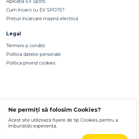
Aplicația EV Spots
Cum încarci cu EV SPOTS?
Prețuri încărcare mașină electrică
Legal
Termeni și condiții
Politica datelor personale
Politica privind cookies
Designed by Live Design
Ne permiți să folosim Cookies?
Acest site utilizează fișiere de tip Cookies, pentru a
îmbunătăți experiența.