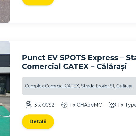
Punct EV SPOTS Express – Sta
Comercial CATEX – Călărași
Complex Comrcial CATEX, Strada Eroilor 51, Călărași
3 x CCS2
1 x CHAdeMO
1 x Typ
Detalii