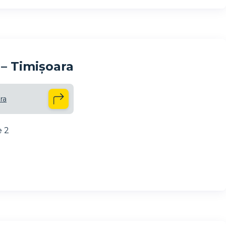
l – Timișoara
ra
e 2