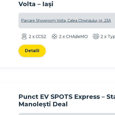
Volta – Iași
Parcare Showroom Volta, Calea Chișinăului, nr. 23A
2 x CCS2
2 x CHAdeMO
2 x Ty
Detalii
Punct EV SPOTS Express – Sta
Manolești Deal