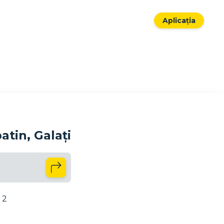
Aplicația
atin, Galați
 2