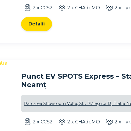
2 x CCS2
2 x CHAdeMO
2 x Ty
Detalii
Punct EV SPOTS Express – Staț
Neamț
Parcarea Showroom Volta, Str. Plăieșului 13, Piatra 
2 x CCS2
2 x CHAdeMO
2 x Ty