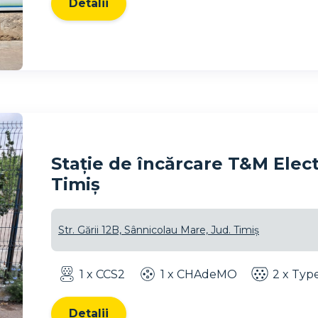
Detalii
Stație de încărcare T&M Elect
Timiș
Str. Gării 12B, Sânnicolau Mare, Jud. Timiș
1 x CCS2
1 x CHAdeMO
2 x Typ
Detalii