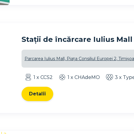
Stații de încărcare Iulius Mal
Parcarea Iulius Mall, Piața Consiliul Europei 2, Timișoa
1 x CCS2
1 x CHAdeMO
3 x Typ
Detalii