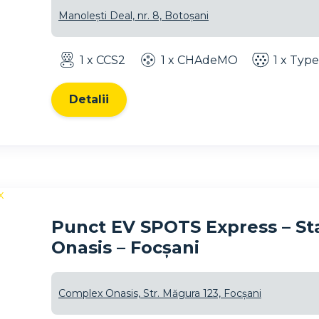
Manolești Deal, nr. 8, Botoșani
1 x CCS2
1 x CHAdeMO
1 x Type
Detalii
Punct EV SPOTS Express – Sta
Onasis – Focșani
Complex Onasis, Str. Măgura 123, Focșani