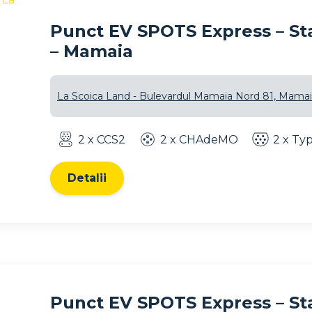
Punct EV SPOTS Express – Sta
– Mamaia
La Scoica Land - Bulevardul Mamaia Nord 81, Mamai
2 x CCS2
2 x CHAdeMO
2 x Ty
Detalii
Punct EV SPOTS Express – St