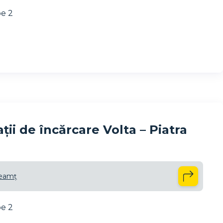
pe 2
ii de încărcare Volta – Piatra
Neamț
pe 2