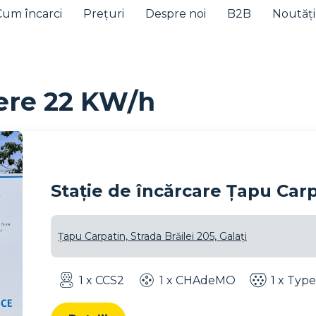
Cum încarci
Prețuri
Despre noi
B2B
Noutăți
tere 22 KW/h
Stație de încărcare Țapu Carp
Țapu Carpatin, Strada Brăilei 205, Galați
1 x CCS2
1 x CHAdeMO
1 x Type