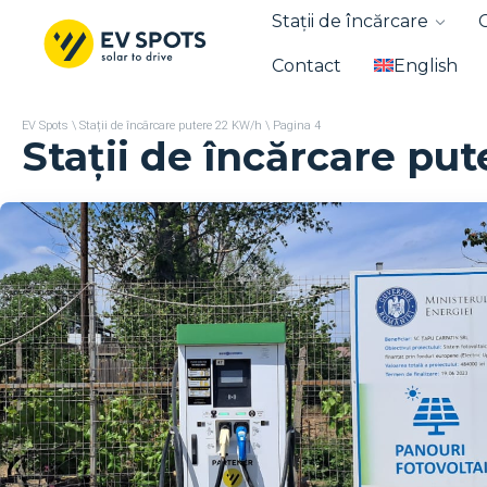
Stații de încărcare
Contact
English
EV Spots
\
Stații de încărcare putere 22 KW/h
\
Pagina 4
Stații de încărcare pu