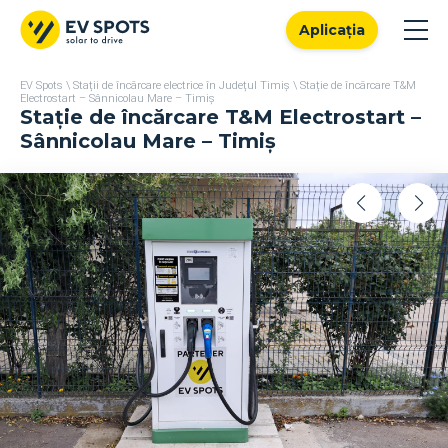
Aplicația
EV Spots
\
Stații de încărcare electrice în Județul Timiș
\
Stație de încărcare T&M
Electrostart – Sânnicolau Mare – Timiș
Stație de încărcare T&M Electrostart –
Sânnicolau Mare – Timiș