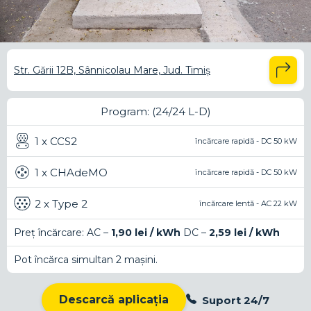
Str. Gării 12B, Sânnicolau Mare, Jud. Timiș
Program: (24/24 L-D)
1 x CCS2
încărcare rapidă - DC 50 kW
1 x CHAdeMO
încărcare rapidă - DC 50 kW
2 x Type 2
încărcare lentă - AC 22 kW
Preț încărcare: AC –
1,90 lei / kWh
DC –
2,59 lei / kWh
Pot încărca simultan 2 mașini.
Descarcă aplicația
Suport 24/7