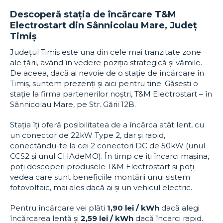
Descoperă stația de încărcare T&M
Electrostart din Sânnicolau Mare, Județ
Timiș
Județul Timiș este una din cele mai tranzitate zone
ale țării, având în vedere poziția strategică și vămile.
De aceea, dacă ai nevoie de o stație de încărcare în
Timiș, suntem prezenți și aici pentru tine. Găsești o
stație la firma partenerilor noștri, T&M Electrostart – în
Sânnicolau Mare, pe Str. Gării 12B.
Stația îți oferă posibilitatea de a încărca atât lent, cu
un conector de 22kW Type 2, dar și rapid,
conectându-te la cei 2 conectori DC de 50kW (unul
CCS2 și unul CHAdeMO). În timp ce îți încarci mașina,
poți descoperi produsele T&M Electrostart și poți
vedea care sunt beneficiile montării unui sistem
fotovoltaic, mai ales dacă ai și un vehicul electric.
Pentru încărcare vei plăti
1,90 lei / kWh
dacă alegi
încărcarea lentă și
2,59 lei / kWh
dacă încarci rapid.