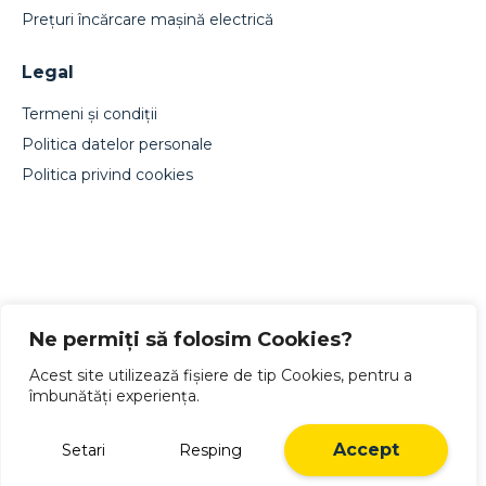
Prețuri încărcare mașină electrică
Legal
Termeni și condiții
Politica datelor personale
Politica privind cookies
Designed by Live Design
Ne permiți să folosim Cookies?
Acest site utilizează fișiere de tip Cookies, pentru a
îmbunătăți experiența.
English
(
Engleză
)
Română
Accept
Setari
Resping