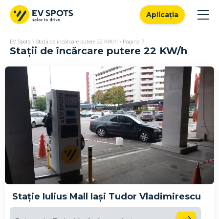
Aplicația
EV Spots
\
Stații de încărcare putere 22 KW/h
\
Pagina 7
Stații de încărcare putere 22 KW/h
Stație Iulius Mall Iași Tudor Vladimirescu