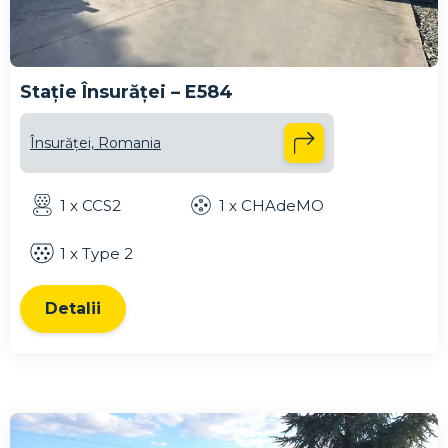
Stație Însurăței – E584
Însurăței, Romania
1 x CCS2
1 x CHAdeMO
1 x Type 2
Detalii