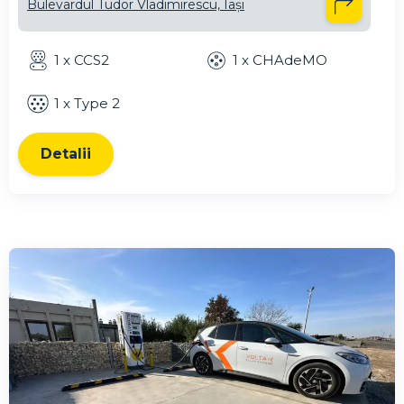
Bulevardul Tudor Vladimirescu, Iași
1 x CCS2
1 x CHAdeMO
1 x Type 2
Detalii