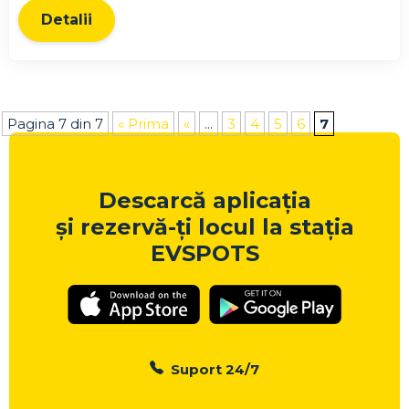
Detalii
Pagina 7 din 7
« Prima
«
...
3
4
5
6
7
Descarcă aplicația
și rezervă-ți locul la stația
EVSPOTS
Suport 24/7