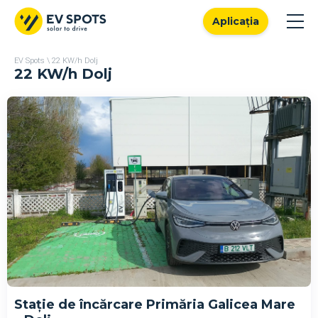
Aplicația
EV Spots
\
22 KW/h Dolj
22 KW/h Dolj
Stație de încărcare Primăria Galicea Mare