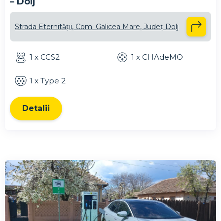
– Dolj
Strada Eternității, Com. Galicea Mare, Județ Dolj
1 x CCS2
1 x CHAdeMO
1 x Type 2
Detalii