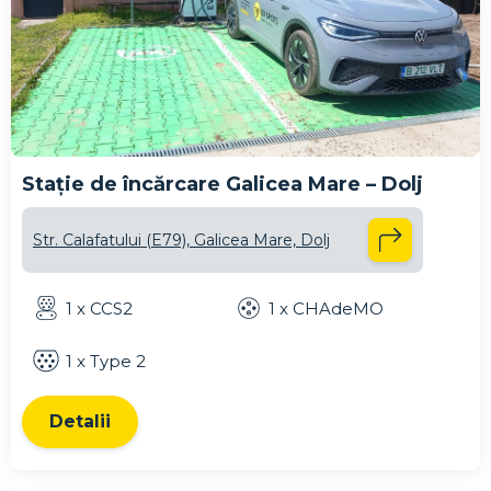
Stație de încărcare Galicea Mare – Dolj
Str. Calafatului (E79), Galicea Mare, Dolj
1 x CCS2
1 x CHAdeMO
1 x Type 2
Detalii