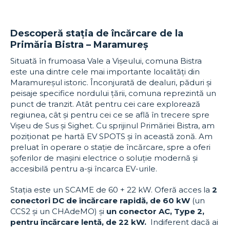
Descoperă stația de încărcare de la
Primăria Bistra – Maramureș
Situată în frumoasa Vale a Vișeului, comuna Bistra
este una dintre cele mai importante localități din
Maramureșul istoric. Înconjurată de dealuri, păduri și
peisaje specifice nordului țării, comuna reprezintă un
punct de tranzit. Atât pentru cei care explorează
regiunea, cât și pentru cei ce se află în trecere spre
Vișeu de Sus și Sighet. Cu sprijinul Primăriei Bistra, am
poziționat pe hartă EV SPOTS și în această zonă. Am
preluat în operare o stație de încărcare, spre a oferi
șoferilor de mașini electrice o soluție modernă și
accesibilă pentru a-și încarca EV-urile.
Stația este un SCAME de 60 + 22 kW. Oferă acces la
2
conectori DC de încărcare rapidă, de 60 kW
(un
CCS2 și un CHAdeMO) și
un conector AC, Type 2,
pentru încărcare lentă, de 22 kW.
Indiferent dacă ai