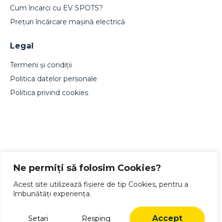
Cum încarci cu EV SPOTS?
Prețuri încărcare mașină electrică
Legal
Termeni și condiții
Politica datelor personale
Politica privind cookies
Designed by Live Design
Ne permiți să folosim Cookies?
Acest site utilizează fișiere de tip Cookies, pentru a
îmbunătăți experiența.
Română
Accept
Setari
Resping