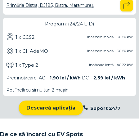
Primăria Bistra, DJ185, Bistra, Maramureș
Program: (24/24 L-D)
1 x CCS2
încărcare rapidă - DC 50 kW
1 x CHAdeMO
încărcare rapidă - DC 50 kW
1 x Type 2
încărcare lentă - AC 22 kW
Preț încărcare: AC –
1,90 lei / kWh
DC –
2,59 lei / kWh
Pot încărca simultan 2 mașini.
Descarcă aplicația
Suport 24/7
De ce să încarci cu EV Spots