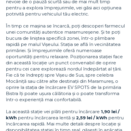
nevoie de o pauză scurtă sau de mai mult timp
pentru a explora împrejurimile, vei găsi aici opțiunea
potrivită pentru vehiculul tău electric.
În timp ce mașina se încarcă, poți descoperi farmecul
unei comunități autentice maramureșene. Și te poți
bucura de liniștea specifică zonei, într-o plimbare
rapidă pe malul Vișeului. Stația se află în vecinătatea
primăriei. Și împrejurimile oferă numeroase
oportunități pentru relaxare. Poziționarea stației face
din această locație un punct convenabil de oprire
pentru cei care explorează nordul îndepărtat al țării.
Fie că te îndrepți spre Vișeu de Sus, spre celebra
Mocăniță sau către alte destinații din Maramureș, o
oprire la stația de încărcare EV SPOTS de la primăria
Bistra îți poate ușura călătoria și o poate transforma
într-o experiență mai confortabilă.
La această stație vei plăti pentru încărcare
1,90 lei /
kWh
pentru încărcarea lentă și
2,59 lei / kWh
pentru
încărcarea rapidă. Mai multe detalii despre locație și
disponibilitatea stației în timp real, găsești în aplicația