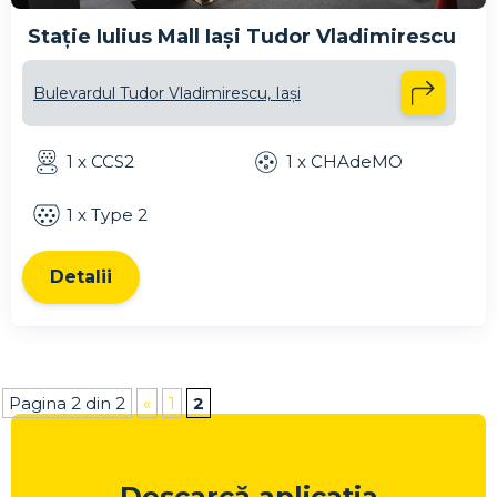
Stație Iulius Mall Iași Tudor Vladimirescu
Bulevardul Tudor Vladimirescu, Iași
1 x CCS2
1 x CHAdeMO
1 x Type 2
Detalii
Pagina 2 din 2
«
1
2
Descarcă aplicația