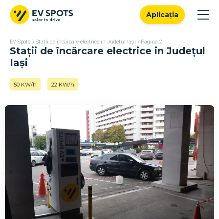
Aplicația
EV Spots
\
Stații de încărcare electrice in Județul Iași
\
Pagina 2
Stații de încărcare electrice in Județul
Iași
50 KW/h
22 KW/h