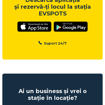
și rezervă-ți locul la stația
EVSPOTS
Suport 24/7
Ai un business și vrei o
stație în locație?